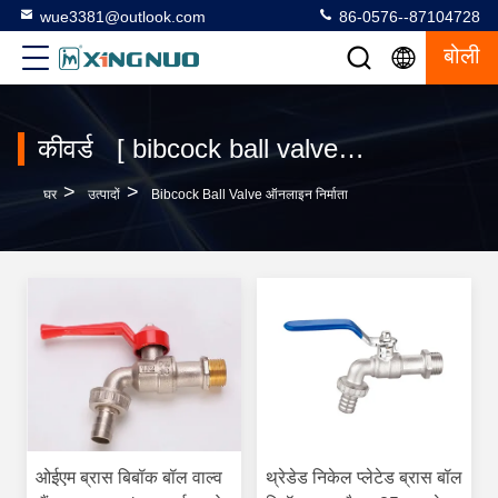
wue3381@outlook.com
86-0576--87104728
बोली
कीवर्ड [ bibcock ball valve ] मिलान 4 उत्पादों
>
>
घर
उत्पादों
Bibcock Ball Valve ऑनलाइन निर्माता
ओईएम ब्रास बिबॉक बॉल वाल्व
थ्रेडेड निकेल प्लेटेड ब्रास बॉल