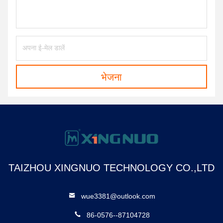
भेजना
TAIZHOU XINGNUO TECHNOLOGY CO.,LTD
wue3381@outlook.com
86-0576--87104728