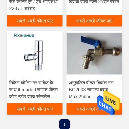
सैंड ब्लास्ट एम / एफ आईएसओ
बिबॉक वाल्व मैक्स.25बार प्रेशर
228 / 1 थ्रेडेड
सबसे अच्छी कीमत पाएं
सबसे अच्छी कीमत पाएं
निकेल कोटिंग नर सॉकेट के
अनुकूलित पीतल बिबॉक नल
साथ threaded समाप्त पीतल
BC2003 सामान्य दबाव
कोण स्टॉप वाल्व स्टेनलेस
Max.25bar
स्टील सजावटी कवर के साथ
सबसे अच्छी कीमत पाएं
सबसे अच्छी कीमत पाएं
1