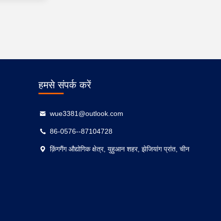
हमसे संपर्क करें
wue3381@outlook.com
86-0576--87104728
क़िंगगैंग औद्योगिक क्षेत्र, युहुआन शहर, झेजियांग प्रांत, चीन