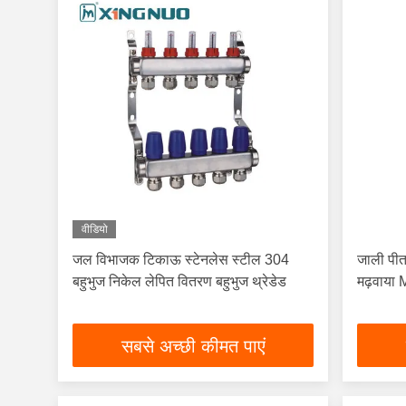
वीडियो
जल विभाजक टिकाऊ स्टेनलेस स्टील 304
जाली पीत
बहुभुज निकेल लेपित वितरण बहुभुज थ्रेडेड
मढ़वाय
सबसे अच्छी कीमत पाएं