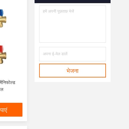
भेजना
मैनिफोल्ड
ेबल
पाएं