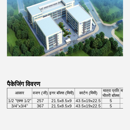
पैकेजिंग विवरण
मात्रा प्रति
मात्रा
आकार
वजन (जी)
इनर बॉक्स (मिमी)
कार्टन (मिमी)
भीतरी बॉक्स
दफ़्
1/2 "एक्स 1/2"
257
21.5x8.5x9
43.5x19x22.5
5
5
3/4"x3/4"
367
21.5x8.5x9
43.5x19x22.5
5
5