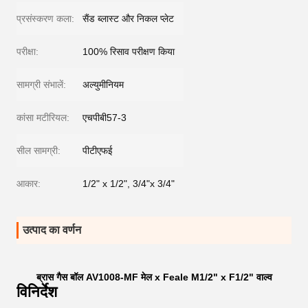
प्रसंस्करण कला:
सैंड ब्लास्ट और निकल प्लेट
परीक्षा:
100% रिसाव परीक्षण किया
सामग्री संभालें:
अल्युमीनियम
कांसा मटीरियल:
एचपीबी57-3
सील सामग्री:
पीटीएफई
आकार:
1/2" x 1/2", 3/4"x 3/4"
उत्पाद का वर्णन
ब्रास गैस बॉल AV1008-MF मेल x Feale M1/2" x F1/2" वाल्व
विनिर्देश