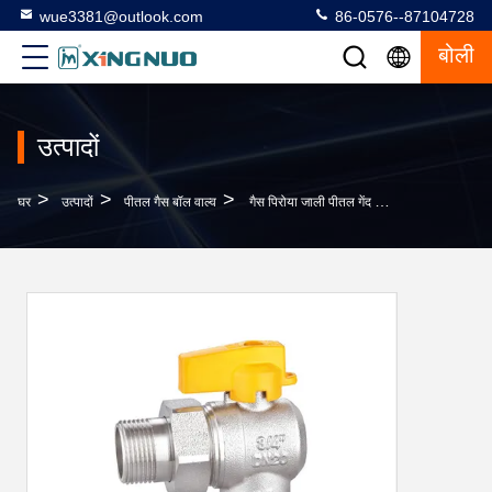
wue3381@outlook.com
86-0576--87104728
बोली
उत्पादों
>
>
>
घर
उत्पादों
पीतल गैस बॉल वाल्व
गैस पिरोया जाली पीतल गेंद वाल्व पुरुष एक्स Feale M1/2 "X F1/2"