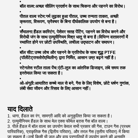
बॉल वाल्व:
अच्छा सीलिंग प्रदर्शन के साथ चिकना और पहनने का विरोध।
पीतल वाल्व स्टेम:
गर्म लुढ़का हुआ पीतल, उच्च तन्यता ताकत, अच्छी
क्रूरता, विरूपण, फ्रैक्चर के बिना दीर्घकालिक उपयोग से बना है।
सँभालना:
हैंडल कास्टिंग, पेशेवर सतह पेंटिंग, पहनने का विरोध करने और
विरोधी जंग के साथ एल्यूमीनियम मिश्र धातु से बना है।विभिन्न वातावरणों में
स्थापित होने पर छोटी उपस्थिति, लचीला उद्घाटन और समापन।
बॉल सीट:
उच्च लोच और पहनने के प्रतिरोध के साथ शुद्ध PTFE
(पॉलीटेट्राफ्लोरोएथिलीन) द्वारा निर्मित, आसान उम्र बढ़ने नहीं है।
स्टेनलेस स्टील ताला पेंच:
एंटी-लूज का आंतरिक डिजाइन, लंबे समय तक
इस्तेमाल किया जा सकता है।
ओ-अंगूठी:
आयातित कच्चे माल से बने, गैस के लिए विशेष, छोटे घर्षण गुणांक,
लंबी सेवा जीवन और रिसाव के लिए आसान नहीं।
याद दिलाते
धागा, हैंडल का रंग, सामग्री आदि को अनुकूलित किया जा सकता है।
एल्युमीनियम हैंडल के साथ मेल एक्स फीमेल ब्रास गैस बॉल वाल्व।
पीले हैंडल में बॉल वाल्व का उपयोग केवल सभी प्रकार की गैस, टाउन गैस (प्रथम
पारिवारिक), प्राकृतिक गैस (द्वितीय परिवार), और तरल गैस (तृतीय परिवार) में किया
जा सकता है।उन्हें किसी भी जल और वायु प्रणालियों में उपयोग करने की अनुमति