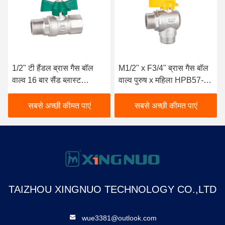
1/2" टी हैंडल ब्रास गैस बॉल
M1/2" x F3/4" ब्रास गैस बॉल
वाल्व 16 बार सैंड ब्लास्ट
वाल्व पुरुष x महिला HPB57-3
प्रोसेसिंग
Max.8bar
सबसे अच्छी कीमत पाएं
सबसे अच्छी कीमत पाएं
TAIZHOU XINGNUO TECHNOLOGY CO.,LTD
wue3381@outlook.com