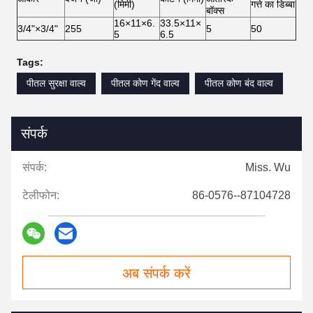
(मिमी)
गत्ते का डिब्बा
बॉक्स
16×11×6.
33.5×11×
3/4"×3/4"
255
5
50
5
6.5
Tags:
पीतल सुरक्षा वाल्व
पीतल कोण गेंद वाल्व
पीतल कोण बंद वाल्व
संपर्क
संपर्क:
Miss. Wu
टेलीफोन:
86-0576--87104728
अब संपर्क करें