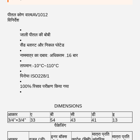
पीतल कोण वाल्व
AV1012
विनिर्देश
जाली पीतल की बोबी
सैंड ब्लास्ट और निकल प्लेटेड
नाममात्र का दबाव: अधिकतम .16 बार
तापमान:-10°C~110°C
पिरोया ISO228/1
100% रिसाव परीक्षण किया गया
DIMENSIONS
आकार
ए
बी
सी
डी
इ
3/4"×3/4"
33
54
43
41
13
पैकेजिंग
मात्रा प्रति
इनर बॉक्स
मात्रा प्रति
आकार
वजन (जी)
कार्टन (मिमी)
आंतरिक