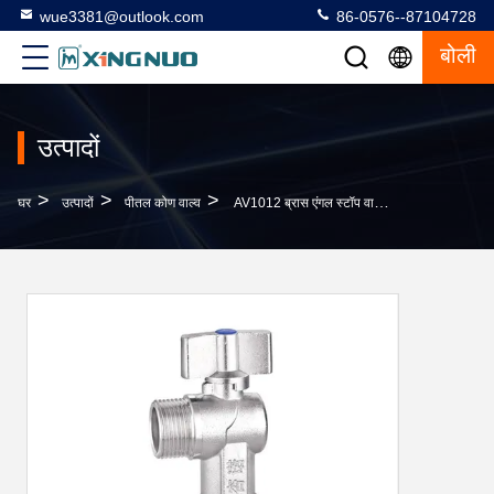
wue3381@outlook.com
86-0576--87104728
बोली
उत्पादों
>
>
>
घर
उत्पादों
पीतल कोण वाल्व
AV1012 ब्रास एंगल स्टॉप वाल्व जाली PTFE 3/4 एंगल वाल्व 100% लीक टेस्टेड