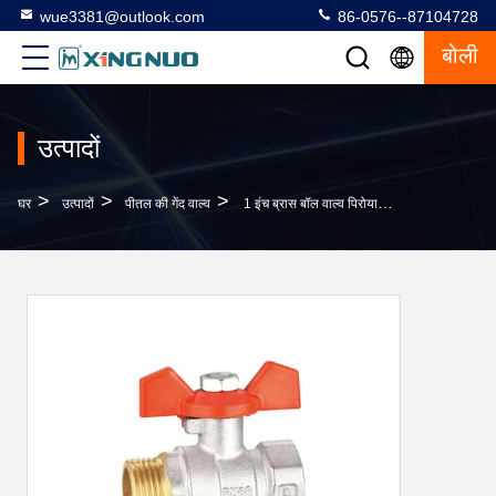
wue3381@outlook.com
86-0576--87104728
बोली
उत्पादों
>
>
>
घर
उत्पादों
पीतल की गेंद वाल्व
1 इंच ब्रास बॉल वाल्व पिरोया हुआ BV1031-MF जाली पीतल बॉबी निकेल सरफेस