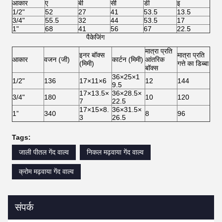
आकार
ए
बी
सी
डी
इ
1/2"
52
27
41
53.5
13.5
3/4"
55.5
32
44
53.5
17
1"
68
41
56
67
22.5
पैकेजिंग
मात्रा प्रति
इनर बॉक्स
मात्रा प्रति
आकार
वजन (जी)
कार्टन (मिमी)
आंतरिक
(मिमी)
गत्ते का डिब्बा
बॉक्स
36×25×1
1/2"
136
17×11×6
12
144
9.5
17×13.5×
36×28.5×
3/4"
180
10
120
7
22.5
17×15×8.
36×31.5×
1”
340
8
96
3
26.5
Tags:
जाली पीतल गेंद वाल्व
निकल मढ़वाया गेंद वाल्व
क्रोम मढ़वाया गेंद वाल्व
संपर्क