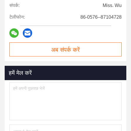
संपर्क:
Miss. Wu
टेलीफोन:
86-0576--87104728
अब संपर्क करें
हमें मेल करें