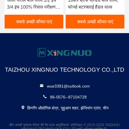
जाली पीतल बॉल वाल्व 1/2 इंच
16बार ब्रास थ्रेडेड बॉल वाल्व,
3/4 इंच 100% रिसाव परीक्षण
फोर्ज्ड बटरफ्लाई हैंडल वाल्व
किया गया
सबसे अच्छी कीमत पाएं
सबसे अच्छी कीमत पाएं
TAIZHOU XINGNUO TECHNOLOGY CO.,LTD
wue3381@outlook.com
86-0576--87104728
क़िंगगैंग औद्योगिक क्षेत्र, युहुआन शहर, झेजियांग प्रांत, चीन
चीन अच्छी गुणवत्ता पीतल की गेंद वाल्व आपूर्तिकर्ता. कॉपीराइट © 2023-2026 TAIZHOU