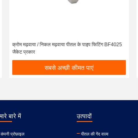
क्रोम मढ़वाया / निकल मढ़वाया पीतल के पाइप फिटिंग BF4025
जैकेट प्रकार
सबसे अच्छी कीमत पाएं
ारे बारे में
उत्पादों
कंपनी प्रोफ़ाइल
पीतल की गेंद वाल्व