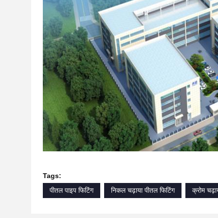
Tags:
पीतल पाइप फिटिंग
निकल चढ़ाया पीतल फिटिंग
क्रोम चढ़ा