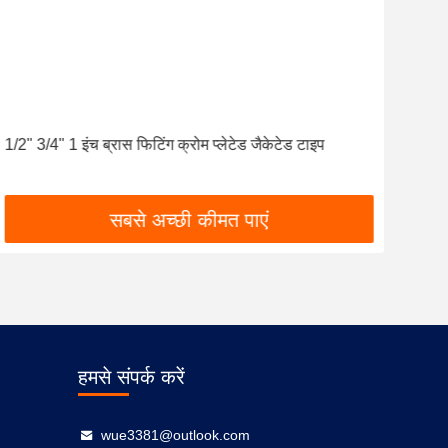
1/2" 3/4" 1 इंच ब्रास फिटिंग क्रोम प्लेटेड जैकेटेड टाइप
कस्ट
सबसे अच्छी कीमत पाएं
हमसे संपर्क करें
wue3381@outlook.com