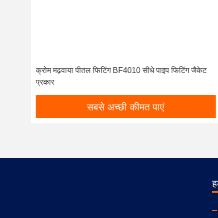
क्रोम मढ़वाया पीतल फिटिंग BF4010 सीधे पाइप फिटिंग जैकेट
प्रकार
सबसे अच्छी कीमत पाएं
हम