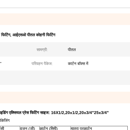
 फिटिंग
,
आईएसओ पीतल कोहनी फिटिंग
सामग्री:
पीतल
"
परिवहन पैकेज:
कार्टन बॉक्स में
लाइडिंग एक्सियल प्रेस फिटिंग साइज: 16X1/2,20x1/2,20x3/4"25x3/4"
केजिंग
सी
वजन (जी)
कार्टन (मिमी)
मात्रा परकार्टन