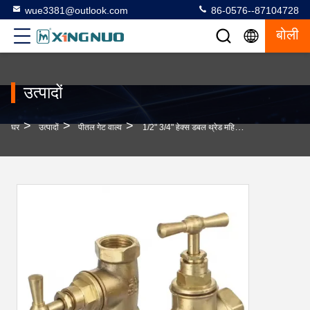
wue3381@outlook.com
86-0576--87104728
बोली
उत्पादों
>
>
>
घर
उत्पादों
पीतल गेट वाल्व
1/2" 3/4" हेक्स डबल थ्रेड महिला पीतल स्टॉप वाल्व