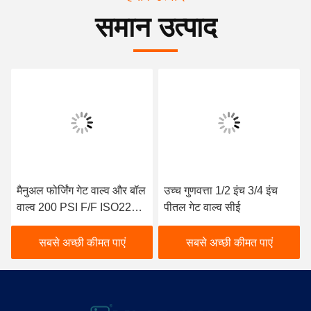
समान उत्पाद
मैनुअल फोर्जिंग गेट वाल्व और बॉल
उच्च गुणवत्ता 1/2 इंच 3/4 इंच
वाल्व 200 PSI F/F ISO228/1
पीतल गेट वाल्व सीई
थ्रेडेड सतह
सबसे अच्छी कीमत पाएं
सबसे अच्छी कीमत पाएं