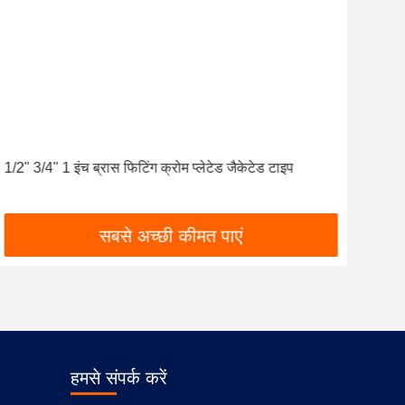
1/2" 3/4" 1 इंच ब्रास फिटिंग क्रोम प्लेटेड जैकेटेड टाइप
कस्ट
सबसे अच्छी कीमत पाएं
हमसे संपर्क करें