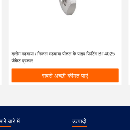
क्रोम मढ़वाया / निकल मढ़वाया पीतल के पाइप फिटिंग BF4025
जैकेट प्रकार
सबसे अच्छी कीमत पाएं
ारे बारे में
उत्पादों