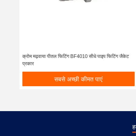
क्रोम मढ़वाया पीतल फिटिंग BF4010 सीधे पाइप फिटिंग जैकेट
प्रकार
सबसे अच्छी कीमत पाएं
हम