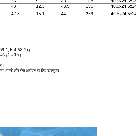
36.5
9.1
43
168
40.5x24.5x2
43
12.3
43.5
195
40.5x24.5x2
47.8
15.1
44
259
40.5x24.5x2
b59-1, Hpb58-2)।
/लॉन्ड्री ब्रीच।
ीर।
रना।पानी और गैस आवेदन के लिए उपयुक्त