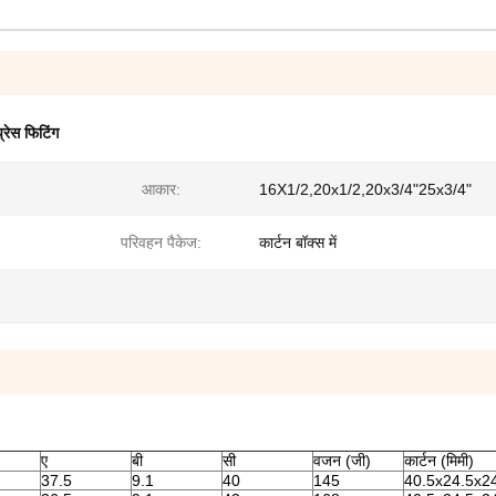
्रेस फिटिंग
आकार:
16X1/2,20x1/2,20x3/4"25x3/4"
परिवहन पैकेज:
कार्टन बॉक्स में
ए
बी
सी
वजन (जी)
कार्टन (मिमी)
37.5
9.1
40
145
40.5x24.5x2