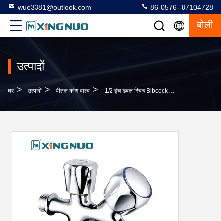
wue3381@outlook.com
86-0576--87104728
बोली
उत्पादों
>
>
>
घर
उत्पादों
पीतल कोण वाल्व
1/2 इंच डबल स्विच Bibcock कोण वाल्व वाशिंग मशीन के लिए बाथरूम पीतल वाल्व 3/4 "x1/2" रेत विस्फोट निकल प्लेट