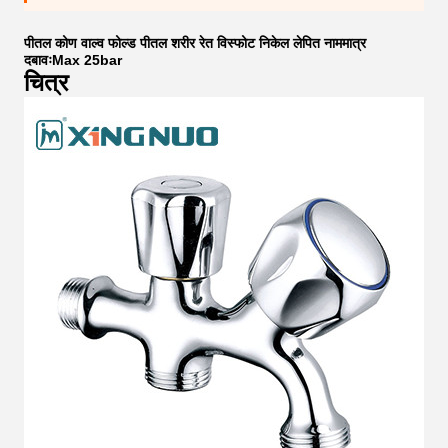
पीतल कोण वाल्व फोल्ड पीतल शरीर रेत विस्फोट निकेल लेपित नाममात्र
दबावःMax 25bar
चित्र