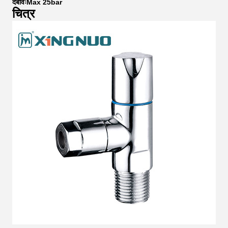
दबावःMax 25bar
चित्र