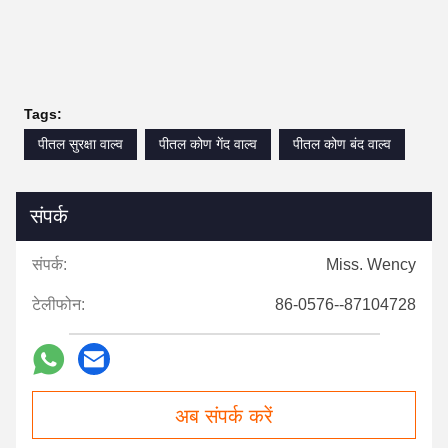
Tags:
पीतल सुरक्षा वाल्व
पीतल कोण गेंद वाल्व
पीतल कोण बंद वाल्व
संपर्क
संपर्क:
Miss. Wency
टेलीफोन:
86-0576--87104728
अब संपर्क करें