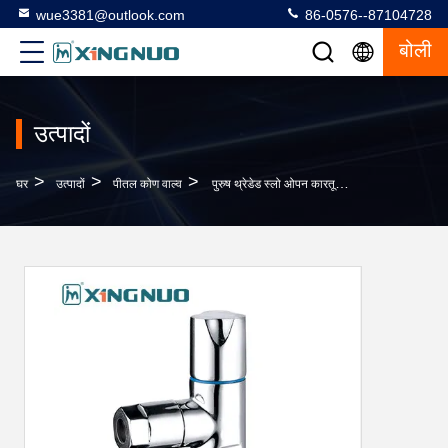
wue3381@outlook.com
86-0576--87104728
बोली
उत्पादों
>
>
>
घर
उत्पादों
पीतल कोण वाल्व
पुरुष थ्रेडेड स्लो ओपन कारतूस बाथरूम पीतल वाल्व 3/4"x1/2" रेत विस्फोट निकल प्लेट