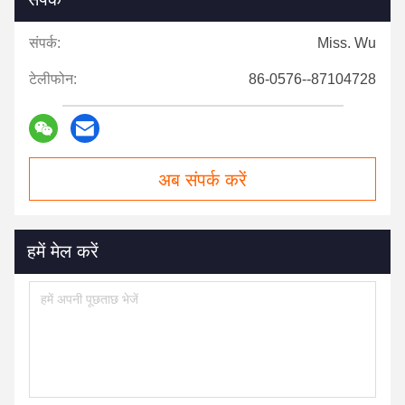
संपर्क:
Miss. Wu
टेलीफोन:
86-0576--87104728
अब संपर्क करें
हमें मेल करें