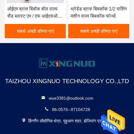
ओईएम ब्रास बिबॉक बॉल वाल्व
थ्रेडेड ब्रास बिबकॉक 1/2 वाशिंग
सैंड ब्लास्ट एम / एफ आईएसओ
मशीन वाल्व बिबकॉक फोर्ज्ड
228 / 1 थ्रेडेड
सबसे अच्छी कीमत पाएं
सबसे अच्छी कीमत पाएं
TAIZHOU XINGNUO TECHNOLOGY CO.,LTD
wue3381@outlook.com
86-0576--87104728
क़िंगगैंग औद्योगिक क्षेत्र, युहुआन शहर, झेजियांग प्रांत, चीन