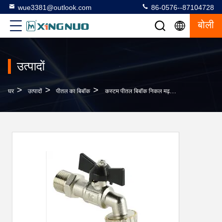
wue3381@outlook.com
86-0576--87104728
बोली
उत्पादों
>
>
>
घर
उत्पादों
पीतल का बिबॉक
कस्टम पीतल बिबॉक निकल मढ़वाया वाशिंग मशीन बिबॉक वाल्व