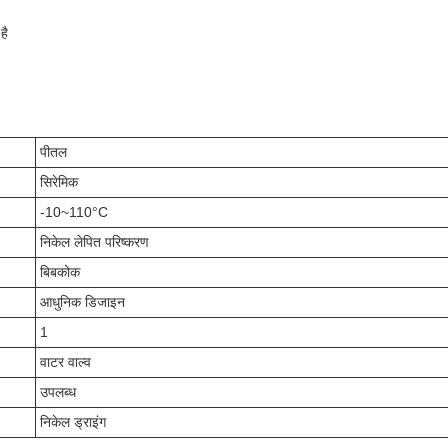
है
पीतल
सिरेमिक
-10~110°C
निकेल लेपित परिष्करण
बिबकोक
आधुनिक डिजाइन
1
वाटर वाल्व
उपलब्ध
निकेल ड्राइंग