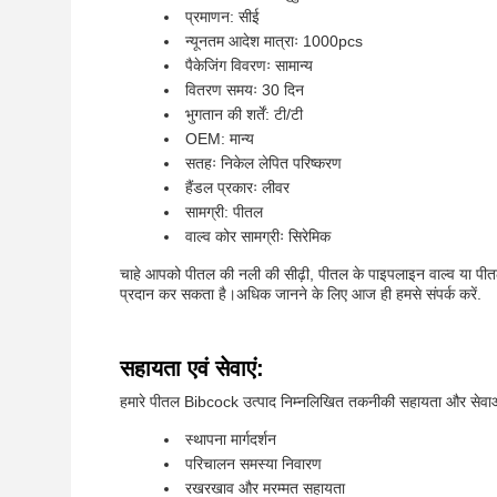
प्रमाणन: सीई
न्यूनतम आदेश मात्राः 1000pcs
पैकेजिंग विवरणः सामान्य
वितरण समयः 30 दिन
भुगतान की शर्तें: टी/टी
OEM: मान्य
सतहः निकेल लेपित परिष्करण
हैंडल प्रकारः लीवर
सामग्री: पीतल
वाल्व कोर सामग्रीः सिरेमिक
चाहे आपको पीतल की नली की सीढ़ी, पीतल के पाइपलाइन वाल्व या प
प्रदान कर सकता है।अधिक जानने के लिए आज ही हमसे संपर्क करें.
सहायता एवं सेवाएं:
हमारे पीतल Bibcock उत्पाद निम्नलिखित तकनीकी सहायता और सेवाओ
स्थापना मार्गदर्शन
परिचालन समस्या निवारण
रखरखाव और मरम्मत सहायता